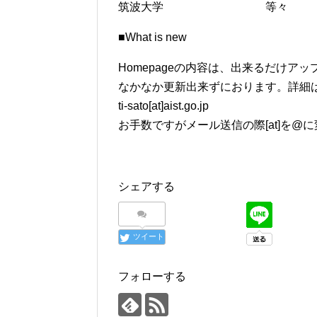
筑波大学 等々
■What is new
Homepageの内容は、出来るだけア
なかなか更新出来ずにおります。詳細
ti-sato[at]aist.go.jp
お手数ですがメール送信の際[at]を@
シェアする
ツイート
フォローする