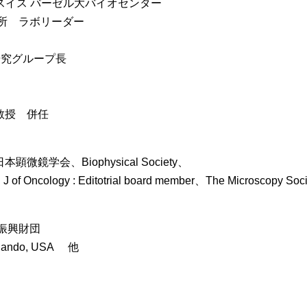
りスイス バーゼル大バイオセンター
究所 ラボリーダー
研究グループ長
教授 併任
学会、Biophysical Society、
l J of Oncology : Editotrial board member、The
Microscopy
Soci
振興財団
rlando, USA 他