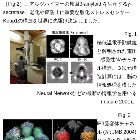
［Fig:2］、アルツハイマーの原因β-amyloid を生産するγ–
secretase、老化や癌防止に重要な酸化ストレスセンサー
Keap1の構
造を世界に先駆け決定しました。
Fig. 1
極低温電子顕微鏡
と解明された電圧
感受性Naチャネ
ル構造。３次元構
造計算には、脳の
情報処理を模した
Neural Networkなどの最新の情報学を用いる
( nature 2001)。
Fig. 2
IP3受容体チャネ
ル (左; JMB 2004)