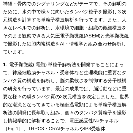
神経・骨内でのシグナリングなどがテーマで、その解明の
ために、氷の中で様々に向いたタンパク粒子
を撮影し３次
元構造を計算する単粒子構造解析を行ってます。また、大
きなレベルでの解析は、水環境で細胞・組織の微細構造を
そのまま観察できる大気圧電子顕微鏡(ASEM)と光学顕微鏡
で撮影した細胞内複構造をAI・情報学と組み合わせ解析し
ています。
1.
電子顕微鏡( 電顕) 単粒子解析法を開発することによっ
て、神経細胞膜チャネル・受容体など生理機能に重要なタ
ンパク質の構造を解析し、脳の柔軟さを制御する分子機構
の研究を行っています。最近の成果では、脳活動などに重
要な様々の膜タンパク質の3次元構造を決定しました。世界
的な潮流となってきている極低温電顕による単粒子構造解
析法の開発に長年取り組み、個々のタンパク質粒子を撮影
し情報学的に解析することで、電圧感受性Naチャネル
［Fig:1］、TRPC3・ORAIチャネルやIP3受容体