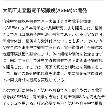
大気圧走査型電子顕微鏡(ASEM)の開発
溶液中で細胞を観察できる大気圧走査型電子顕微鏡
（ASEM）を日本電子との共同研究により開発した。精製
さえできれば単粒子解析法が可能であるが、不安定な超分
子複合体は、精製すら受け付けないことも多い。そのよう
な複合体を細胞中で観察するため、電子顕微鏡と半導体製
造超薄膜技術の融合により、体の組織や細胞を乾燥させず
に、固定するだけで液中で直接観察できる走査電子顕微鏡
を開発した。そこでは、薄膜で真空と細胞とを隔離するこ
とで、8nmの高分解能観察を達成し、更に蛍光光学顕微鏡
での同視野相関観察を実現している。
この大気圧に保持した試料を観察できる倒立型の走査電子
顕微鏡ASEMは、電子線を透過する耐圧薄膜SiNを備えたデ
ィッシュを用いる。従来必要であった試料を真空中で撮影