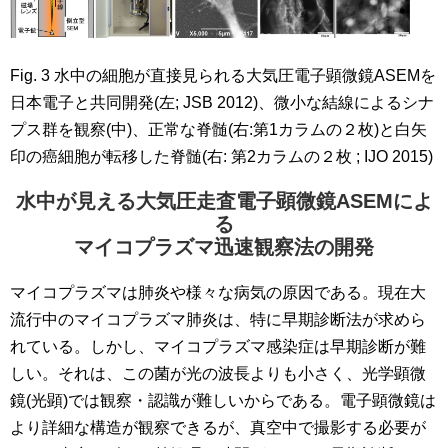
Fig. 3 水中の細胞が直接見られる大気圧電子顕微鏡ASEMを
日本電子と共同開発(左; JSB 2012)、微小な結線によるシナ
プス群を観察(中)、正常な脊髄(右:第1カラムの２枚)と白矢
印の癌細胞が転移した脊髄(右: 第2カラムの２枚 ; IJO 2015)
水中が見える大気圧走査電子顕微鏡ASEMによ
る
マイコプラズマ迅速観察法の開発
マイコプラズマは肺炎や様々な病気の原因である。現在大
流行中のマイコプラズマ肺炎は、特に早期診断法が求めら
れている。しかし、マイコプラズマ感染症は早期診断が難
しい。それは、この菌が光の波長よりも小さく、光学顕微
鏡(光顕)では観察・認識が難しいからである。電子顕微鏡は
より詳細な構造が観察できるが、真空中で撮影する必要が